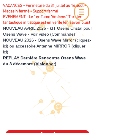
VACANCES - Fermeture du 31 juillet au 16 août -
Magasin fermé - Support fermé
EVENEMENT - Le 1er Tome "Améens" Thriller
fantastique initiatique est en vente (
en savoir plus
)
NOUVEAU AVRIL 2026 - kIT Osens Cristal pour
Osens Wave -
Voir vidéo
(
Commande
)
NOUVEAU 2026 - Osens Wave Mirror (
cliquez-
ici
) ou accessoire Antenne MIRROR (
cliquer
ici
)
REPLAY Dernière Rencontre Osens Wave
du 3 décembre (
Visionner
)