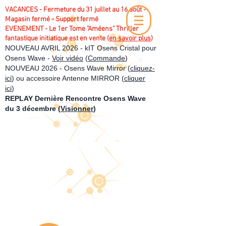
VACANCES - Fermeture du 31 juillet au 16 août -
Magasin fermé - Support fermé
EVENEMENT - Le 1er Tome "Améens" Thriller
fantastique initiatique est en vente (
en savoir plus
)
NOUVEAU AVRIL 2026 - kIT Osens Cristal pour
Osens Wave -
Voir vidéo
(
Commande
)
NOUVEAU 2026 - Osens Wave Mirror (
cliquez-
ici
) ou accessoire Antenne MIRROR (
cliquer
ici
)
REPLAY Dernière Rencontre Osens Wave
du 3 décembre (
Visionner
)