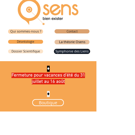
Qui sommes-nous ?
Contact
Déontologie
La théorie Osens
Symphonie des Liens
Dossier Scientifique
♦️
Fermeture pour vacances d'été du 31
juillet au 16 août
♦️
Boutique
La boutique est fermée pour cause de maintenance