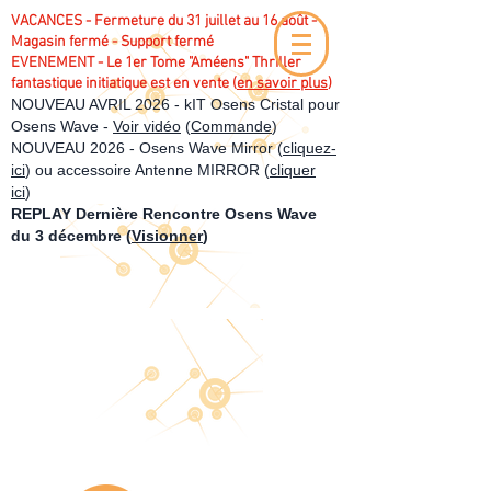
VACANCES - Fermeture du 31 juillet au 16 août -
Magasin fermé - Support fermé
EVENEMENT - Le 1er Tome "Améens" Thriller
fantastique initiatique est en vente (
en savoir plus
)
NOUVEAU AVRIL 2026 - kIT Osens Cristal pour
Osens Wave -
Voir vidéo
(
Commande
)
NOUVEAU 2026 - Osens Wave Mirror (
cliquez-
ici
) ou accessoire Antenne MIRROR (
cliquer
ici
)
REPLAY Dernière Rencontre Osens Wave
du 3 décembre (
Visionner
)