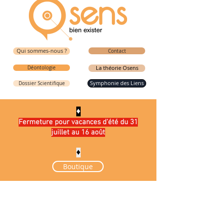
Qui sommes-nous ?
Contact
Déontologie
La théorie Osens
Symphonie des Liens
Dossier Scientifique
♦️
Fermeture pour vacances d'été du 31
juillet au 16 août
♦️
Boutique
La boutique est fermée pour cause de maintenance