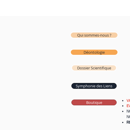
Qui sommes-nous ?
Déontologie
BOUTIQUE
Dossier Scientifique
Dossier Scientifique
Symphonie des Liens
Vidéo
VA
Boutique
EV
N
N
R