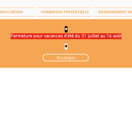
NSULTATION
FORMATION PRESENTIELLE
ENSEIGNEMENT EN
♦️
Fermeture pour vacances d'été du 31 juillet au 16 août
♦️
Boutique