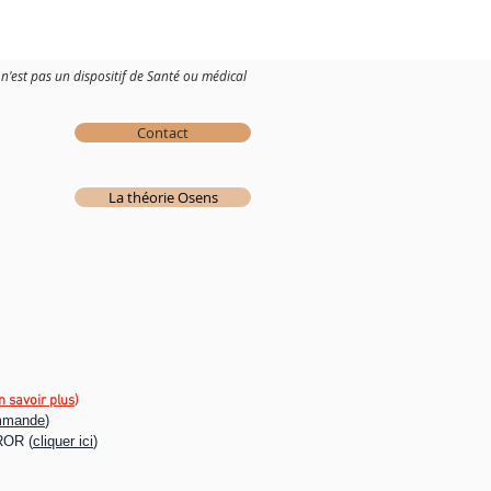
s n'est pas un dispositif de Santé ou médical
n'est pas un dispositif de Santé ou médical
Contact
Contact
La théorie Osens
La théorie Osens
n savoir plus
)
mande
)
ROR (
cliquer ici
)