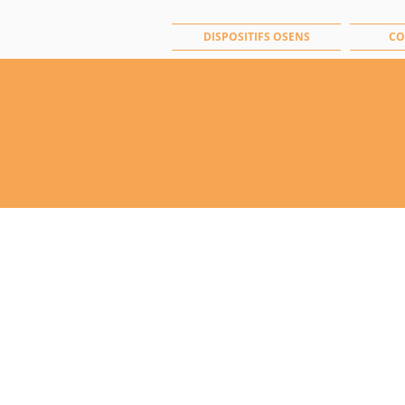
DISPOSITIFS OSENS
CO
La boutique est fermée pour cause de maintenance