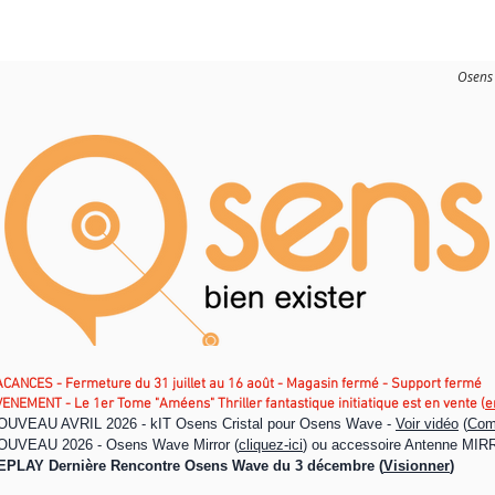
Osen
Osens 
CANCES - Fermeture du 31 juillet au 16 août - Magasin fermé - Support fermé
ENEMENT - Le 1er Tome "Améens" Thriller fantastique initiatique est en vente (
e
OUVEAU AVRIL 2026 - kIT Osens Cristal pour Osens Wave -
Voir vidéo
(
Com
OUVEAU 2026 - Osens Wave Mirror (
cliquez-ici
) ou accessoire Antenne MIR
EPLAY Dernière Rencontre Osens Wave du 3 décembre (
Visionner
)